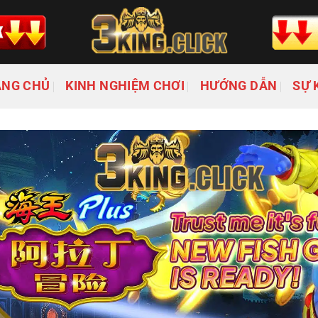
ANG CHỦ
KINH NGHIỆM CHƠI
HƯỚNG DẪN
SỰ 