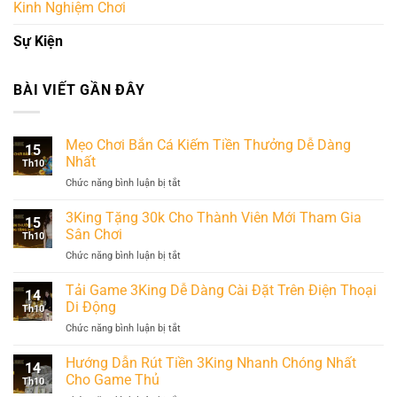
Kinh Nghiệm Chơi
Sự Kiện
BÀI VIẾT GẦN ĐÂY
Mẹo Chơi Bắn Cá Kiếm Tiền Thưởng Dễ Dàng
15
Nhất
Th10
ở
Chức năng bình luận bị tắt
Mẹo
Chơi
3King Tặng 30k Cho Thành Viên Mới Tham Gia
15
Bắn
Sân Chơi
Th10
Cá
ở
Chức năng bình luận bị tắt
Kiếm
3King
Tiền
Tặng
Tải Game 3King Dễ Dàng Cài Đặt Trên Điện Thoại
Thưởng
14
30k
Dễ
Di Động
Th10
Cho
Dàng
ở
Chức năng bình luận bị tắt
Thành
Nhất
Tải
Viên
Game
Hướng Dẫn Rút Tiền 3King Nhanh Chóng Nhất
Mới
14
3King
Tham
Cho Game Thủ
Th10
Dễ
Gia