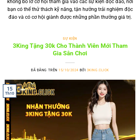
không bỏ lỡ cơ hội tham gia vào các sự kiện độc đáo, nơi
bạn có thể thử thách kỹ năng, tận hưởng trải nghiệm độc
đáo và có cơ hội giành được những phần thưởng giá trị.
SỰ KIỆN
3King Tặng 30k Cho Thành Viên Mới Tham
Gia Sân Chơi
ĐÃ ĐĂNG TRÊN
15/10/2024
BỞI
3KING.CLICK
15
Th10