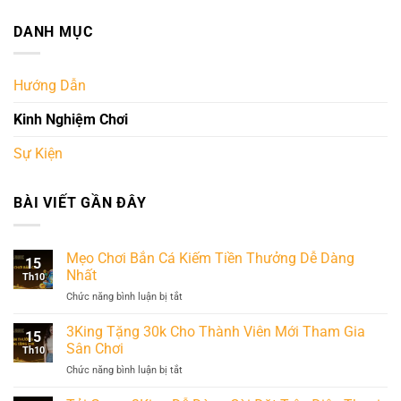
DANH MỤC
Hướng Dẫn
Kinh Nghiệm Chơi
Sự Kiện
BÀI VIẾT GẦN ĐÂY
Mẹo Chơi Bắn Cá Kiếm Tiền Thưởng Dễ Dàng
15
Nhất
Th10
ở
Chức năng bình luận bị tắt
Mẹo
Chơi
3King Tặng 30k Cho Thành Viên Mới Tham Gia
15
Bắn
Sân Chơi
Th10
Cá
ở
Chức năng bình luận bị tắt
Kiếm
3King
Tiền
Tặng