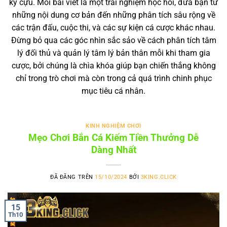
kỳ cựu. Mỗi bài viết là một trải nghiệm học hỏi, đưa bạn từ
những nội dung cơ bản đến những phân tích sâu rộng về
các trận đấu, cuộc thi, và các sự kiện cá cược khác nhau.
Đừng bỏ qua các góc nhìn sắc sảo về cách phân tích tâm
lý đối thủ và quản lý tâm lý bản thân mỗi khi tham gia
cược, bởi chúng là chìa khóa giúp bạn chiến thắng không
chỉ trong trò chơi mà còn trong cả quá trình chinh phục
mục tiêu cá nhân.
KINH NGHIỆM CHƠI
Mẹo Chơi Bắn Cá Kiếm Tiền Thưởng Dễ
Dàng Nhất
ĐÃ ĐĂNG TRÊN
15/10/2024
BỞI
3KING.CLICK
15
Th10