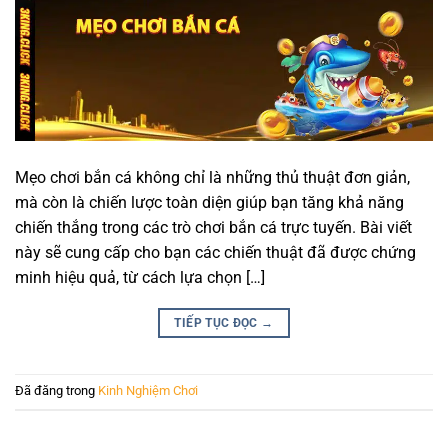
Mẹo chơi bắn cá không chỉ là những thủ thuật đơn giản,
mà còn là chiến lược toàn diện giúp bạn tăng khả năng
chiến thắng trong các trò chơi bắn cá trực tuyến. Bài viết
này sẽ cung cấp cho bạn các chiến thuật đã được chứng
minh hiệu quả, từ cách lựa chọn […]
TIẾP TỤC ĐỌC
→
Đã đăng trong
Kinh Nghiệm Chơi