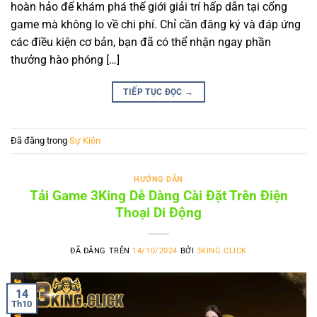
hoàn hảo để khám phá thế giới giải trí hấp dẫn tại cổng
game mà không lo về chi phí. Chỉ cần đăng ký và đáp ứng
các điều kiện cơ bản, bạn đã có thể nhận ngay phần
thưởng hào phóng […]
TIẾP TỤC ĐỌC
→
Đã đăng trong
Sự Kiện
HƯỚNG DẪN
Tải Game 3King Dễ Dàng Cài Đặt Trên Điện
Thoại Di Động
ĐÃ ĐĂNG TRÊN
14/10/2024
BỞI
3KING.CLICK
14
Th10