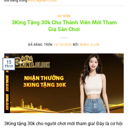
Đã đăng trong
Kinh Nghiệm Chơi
SỰ KIỆN
3King Tặng 30k Cho Thành Viên Mới Tham
Gia Sân Chơi
ĐÃ ĐĂNG TRÊN
15/10/2024
BỞI
3KING.CLICK
15
Th10
3King tặng 30k cho người chơi mới tham gia! Đây là cơ hội