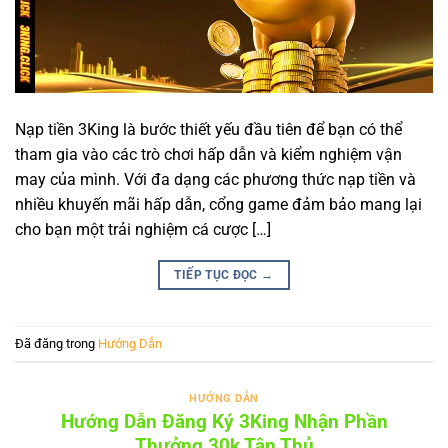
Nạp tiền 3King là bước thiết yếu đầu tiên để bạn có thể
tham gia vào các trò chơi hấp dẫn và kiểm nghiệm vận
may của mình. Với đa dạng các phương thức nạp tiền và
nhiều khuyến mãi hấp dẫn, cổng game đảm bảo mang lại
cho bạn một trải nghiệm cá cược […]
TIẾP TỤC ĐỌC
→
Đã đăng trong
Hướng Dẫn
HƯỚNG DẪN
Hướng Dẫn Đăng Ký 3King Nhận Phần
Thưởng 30k Tân Thủ