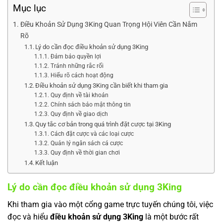
Mục lục
Điều Khoản Sử Dụng 3King Quan Trọng Hội Viên Cần Nắm
Rõ
Lý do cần đọc điều khoản sử dụng 3King
Đảm bảo quyền lợi
Tránh những rắc rối
Hiểu rõ cách hoạt động
Điều khoản sử dụng 3King cần biết khi tham gia
Quy định về tài khoản
Chính sách bảo mật thông tin
Quy định về giao dịch
Quy tắc cơ bản trong quá trình đặt cược tại 3King
Cách đặt cược và các loại cược
Quản lý ngân sách cá cược
Quy định về thời gian chơi
Kết luận
Lý do cần đọc điều khoản sử dụng 3King
Khi tham gia vào một cổng game trực tuyến chúng tôi, việc
đọc và hiểu
điều khoản sử dụng 3King
là một bước rất