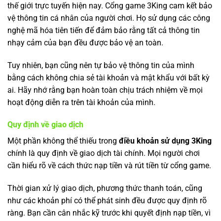
thế giới trực tuyến hiện nay. Cổng game 3King cam kết bảo
vệ thông tin cá nhân của người chơi. Họ sử dụng các công
nghệ mã hóa tiên tiến để đảm bảo rằng tất cả thông tin
nhạy cảm của bạn đều được bảo vệ an toàn.
Tuy nhiên, bạn cũng nên tự bảo vệ thông tin của mình
bằng cách không chia sẻ tài khoản và mật khẩu với bất kỳ
ai. Hãy nhớ rằng bạn hoàn toàn chịu trách nhiệm về mọi
hoạt động diễn ra trên tài khoản của mình.
Quy định về giao dịch
Một phần không thể thiếu trong
điều khoản sử dụng 3King
chính là quy định về giao dịch tài chính. Mọi người chơi
cần hiểu rõ về cách thức nạp tiền và rút tiền từ cổng game.
Thời gian xử lý giao dịch, phương thức thanh toán, cũng
như các khoản phí có thể phát sinh đều được quy định rõ
ràng. Bạn cần cân nhắc kỹ trước khi quyết định nạp tiền, vì