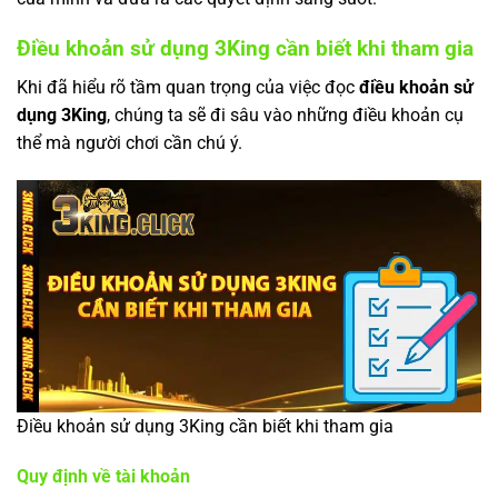
Điều khoản sử dụng 3King cần biết khi tham gia
Khi đã hiểu rõ tầm quan trọng của việc đọc
điều khoản sử
dụng 3King
, chúng ta sẽ đi sâu vào những điều khoản cụ
thể mà người chơi cần chú ý.
Điều khoản sử dụng 3King cần biết khi tham gia
Quy định về tài khoản