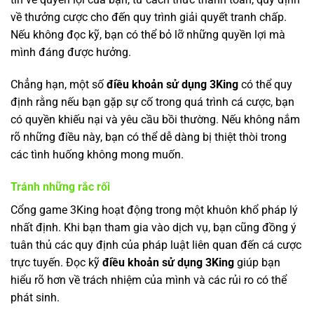
về thưởng cược cho đến quy trình giải quyết tranh chấp.
Nếu không đọc kỹ, bạn có thể bỏ lỡ những quyền lợi mà
mình đáng được hưởng.
Chẳng hạn, một số
điều khoản sử dụng 3King
có thể quy
định rằng nếu bạn gặp sự cố trong quá trình cá cược, bạn
có quyền khiếu nại và yêu cầu bồi thường. Nếu không nắm
rõ những điều này, bạn có thể dễ dàng bị thiệt thòi trong
các tình huống không mong muốn.
Tránh những rắc rối
Cổng game 3King hoạt động trong một khuôn khổ pháp lý
nhất định. Khi bạn tham gia vào dịch vụ, bạn cũng đồng ý
tuân thủ các quy định của pháp luật liên quan đến cá cược
trực tuyến. Đọc kỹ
điều khoản sử dụng 3King
giúp bạn
hiểu rõ hơn về trách nhiệm của mình và các rủi ro có thể
phát sinh.