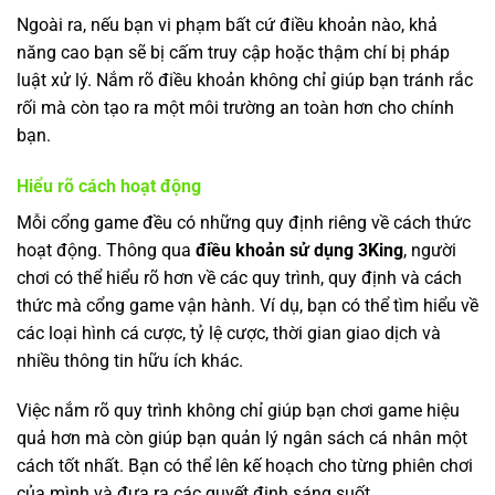
Ngoài ra, nếu bạn vi phạm bất cứ điều khoản nào, khả
năng cao bạn sẽ bị cấm truy cập hoặc thậm chí bị pháp
luật xử lý. Nắm rõ điều khoản không chỉ giúp bạn tránh rắc
rối mà còn tạo ra một môi trường an toàn hơn cho chính
bạn.
Hiểu rõ cách hoạt động
Mỗi cổng game đều có những quy định riêng về cách thức
hoạt động. Thông qua
điều khoản sử dụng 3King
, người
chơi có thể hiểu rõ hơn về các quy trình, quy định và cách
thức mà cổng game vận hành. Ví dụ, bạn có thể tìm hiểu về
các loại hình cá cược, tỷ lệ cược, thời gian giao dịch và
nhiều thông tin hữu ích khác.
Việc nắm rõ quy trình không chỉ giúp bạn chơi game hiệu
quả hơn mà còn giúp bạn quản lý ngân sách cá nhân một
cách tốt nhất. Bạn có thể lên kế hoạch cho từng phiên chơi
của mình và đưa ra các quyết định sáng suốt.